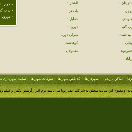
ترينان
:
الشتر
:
خرم آباد
درب گنب
وجرد
:
پلدختر
:
دورود
:
لوندي
:
چقابل
:
ب گنبد
:
دورود
:
يددشت
:
سراب دوره
:
ناني
:
كوهدشت
:
مودوند
:
معمولان
:
رآباد
:
ها
اماکن تاریخی
شهردارها
کد تلفن شهر ها
سوغات شهر ها
سایت شهرداری ها
ادی و معنوی این سایت متعلق به شرکت عصر پویا می باشد.
نرم افزار آرشیو عکس و فیلم ر