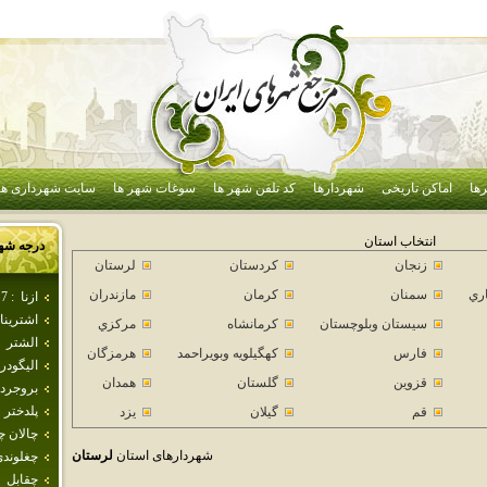
ها
اماکن تاریخی
شهردارها
کد تلفن شهر ها
سوغات شهر ها
سایت شهرداری ها
انتخاب استان
درجه شه
زنجان
كردستان
لرستان
اري
سمنان
كرمان
مازندران
ازنا
:
7
اشترينا
سيستان وبلوچستان
كرمانشاه
مركزي
الشتر
فارس
كهگيلويه وبويراحمد
هرمزگان
اليگودر
قزوين
گلستان
همدان
بروجرد
پلدختر
قم
گيلان
يزد
چالان چ
شهردارهای استان
لرستان
چغلوند
چقابل