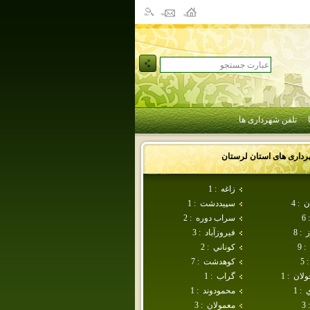
تلفن شهرداری ها
رداری های استان
لرستان
زاغه
:
1
ن
:
4
سپيددشت
:
1
:
6
سراب دوره
:
2
ز
:
8
فيروزآباد
:
3
:
9
كوناني
:
2
:
5
كوهدشت
:
7
ولان
:
1
گراب
:
1
ي
:
1
محمودوند
:
1
:
3
معمولان
:
3