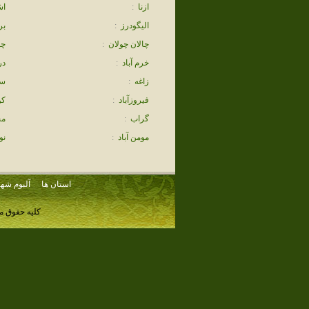
ازنا
:
اش
اليگودرز
:
بر
چالان چولان
:
چغ
خرم آباد
:
در
زاغه
:
سپ
فيروزآباد
:
كو
گراب
:
مح
مومن آباد
:
نو
استان ها
آلبوم شهر
کلیه حقوق م