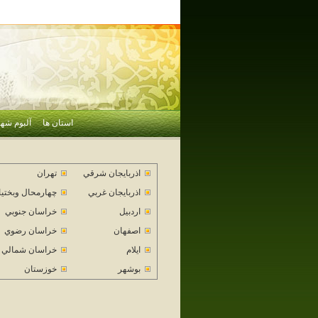
استان ها
آلبوم شهر
اذربايجان شرقي
تهران
اذربايجان غربي
چهارمحال وبختي
اردبيل
خراسان جنوبي
اصفهان
خراسان رضوي
ايلام
خراسان شمالي
بوشهر
خوزستان