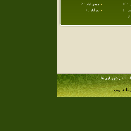
:
10
مومن آباد
:
2
د
:
1
نورآباد
:
7
8
تلفن شهرداری ها
وابط عمومی