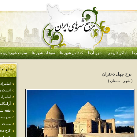
ها
اماکن تاریخی
شهردارها
کد تلفن شهر ها
سوغات شهر ها
سایت شهرداری ها
سایر اما
برج‌ چهل‌ دختران‌
( شهر :
سمنان
)
امامزا
آتشكده
امامزاده
آرامگاه
بقعه شي
مدرسه 
مسجد جا
كاخ هخ