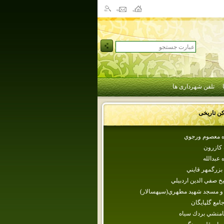
تلفن شهرداری ها
کن تاریخی
ده معصوم ورجوي
 كازرون
‌ عبدالله
 بزرگمهر قايني
خ صفي الدين اردبيلي
و مسجد شهيد مطهري(سپهسالار)
مع گلپايگان
امنشي بردك سياه