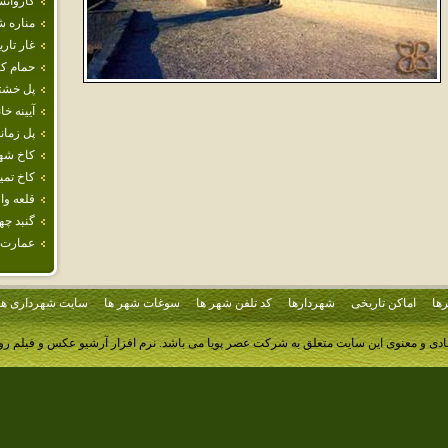
كاروانس
مناره 
غار تار
حمام ك
پل خشت
آيينه خ
پل زمان
كاخ شه
كاخ تم
قلعه‌ وا
گنبد چه
عمارت‌ 
ها
اماکن تاریخی
شهردارها
کد تلفن شهر ها
سوغات شهر ها
سایت شهرداری ها
ادی و معنوی این سایت متعلق به شرکت عصر پویا می باشد.
نرم افزار آرشیو عکس و فیلم ر