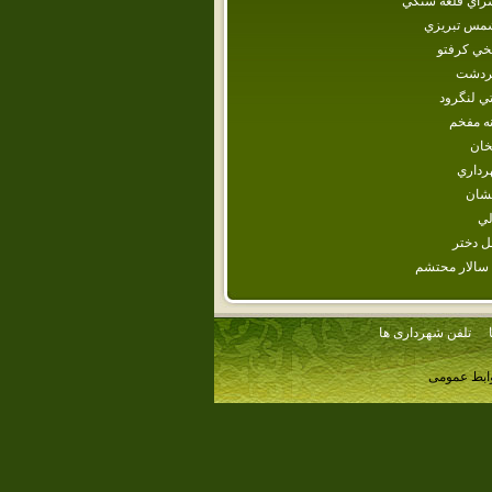
راي‌ قلعه‌ سنگي‌
شمس تبريزي
يخي كرفتو
ردشت
ي لنگرود
انه مفخم
خان
رداري
يشان
لي‌
ل‌ دختر
سالار محتشم‌
تلفن شهرداری ها
وابط عمومی