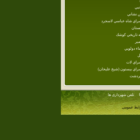
نبي
ش نشاني
راي‌ شاه‌ عباسي‌ لاسجرد
ستان
 تاريخي كوشك
مير
اء دولويي
ل
راي لات
راي‌ بيستون‌ (شيخ‌ عليخان‌)
ردشت
تلفن شهرداری ها
وابط عمومی