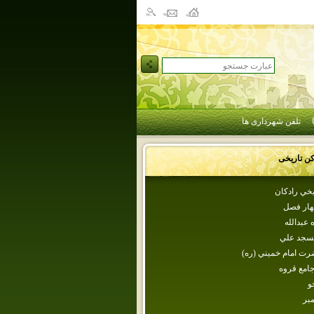
تلفن شهرداری ها
کن تاریخی
يخي رادكان
هار فصل
‌ عبدالله
مسجد علي‌
ت‌ امام‌ خميني‌ (ره‌)
امع قروه
و
مبر