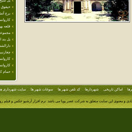
پل شيخ
حيقوق 
برج آت
كاروانس
قلعه به
مجموعه
پل بند ا
دارالشف
چغازنبي
كاروانس
كاروانس
حمام ك
ها
اماکن تاریخی
شهردارها
کد تلفن شهر ها
سوغات شهر ها
سایت شهرداری ها
ادی و معنوی این سایت متعلق به شرکت عصر پویا می باشد.
نرم افزار آرشیو عکس و فیلم ر