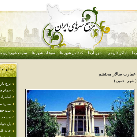
ها
اماکن تاریخی
شهردارها
کد تلفن شهر ها
سوغات شهر ها
سایت شهرداری ها
سایر اما
عمارت‌ سالار محتشم‌
( شهر :
خمين
)
برج تار
حمام‌ چ
امامزاده
مناره‌ 
بيت‌ حضر
مسجد ج
پل خواج
خانه قل