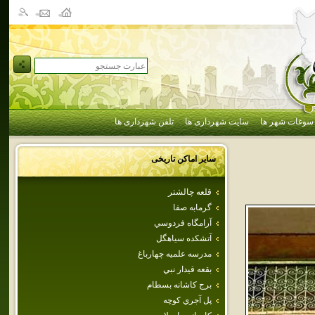
سوغات شهر ها
سایت شهرداری ها
تلفن شهرداری ها
سایر اماکن تاریخی
قلعه‌ چالشتر
گرمابه‌ صفا
آرامگاه فردوسي
آتشكده سياهگل
مدرسه علميه چهارباغ
بقعه قيدار نبي
برج‌ كاشانه‌ بسطام‌
پل‌ آجري‌ كوچه‌