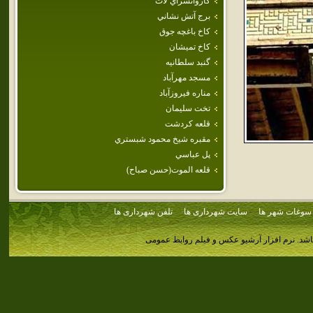
كاروانسراي لات
برج آتش نشاني
كاخ باغچه جوق
كاخ تميشان
گنبد سلطانيه
مسجد مهرآباد
مناره فيروزآباد
تخت سليمان
قلعه كردشت
مقبره شيخ محمود شبستري
پل عباسي
قلعه الموت(حسن صباح)
سوغات شهر ها
سایت شهرداری ها
تلفن شهرداری ها
اشد.
نرم افزار آرشیو عکس و فیلم روابط عمومی