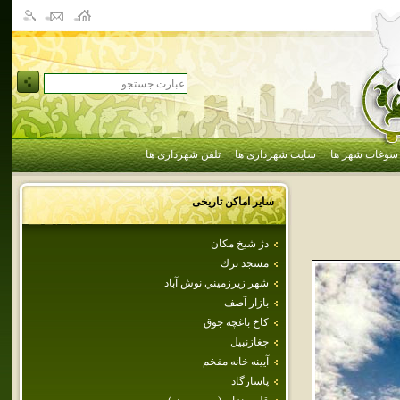
سوغات شهر ها
سایت شهرداری ها
تلفن شهرداری ها
سایر اماکن تاریخی
دژ شيخ مكان
مسجد ترك
شهر زيرزميني نوش آباد
بازار آصف
كاخ باغچه جوق
چغازنبيل
آيينه خانه مفخم
پاسارگاد