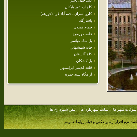
گنبد چهل‌ دختر
كاخ اردشير بابكان
كاروانسراي‌ محمدآباد خُره‌ (خورهه‌)
پاسارگاد
حمام قصلان
قلعه خورموج
پل‌ شاه‌ عباسي‌
خانه شهشهاني
كاخ گلستان
پل كشكان
قلعه قديمي ايرانشهر
آرامگاه سيد حمزه
سوغات شهر ها
سایت شهرداری ها
تلفن شهرداری ها
اشد.
نرم افزار آرشیو عکس و فیلم روابط عمومی