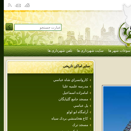
سوغات شهر ها
سایت شهرداری ها
تلفن شهرداری ها
سایر اماکن تاریخی
كاروانسراي شاه عباسي
مدرسه علميه عليا
امامزاده اسماعيل
مسجد جامع گلپايگان
پل عباسي
آرامگاه ابو لولو
كاخ هخامنشي بردك سياه
مسجد ترك