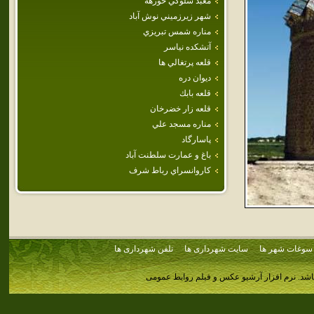
معبد سلوكي‌ خورهه‌
شهر زيرزميني نوش آباد
مناره شمس تبريزي
آتشكده نياسر
قلعه پرتغالي ها
ديوان دره
قلعه بابك
قلعه‌ زار خضرخان‌
مناره‌ مسجد علي‌
پاسارگاد
باغ و عمارت سلطنت آباد
كاروانسراي رباط شرف
سوغات شهر ها
سایت شهرداری ها
تلفن شهرداری ها
اشد.
نرم افزار آرشیو عکس و فیلم روابط عمومی