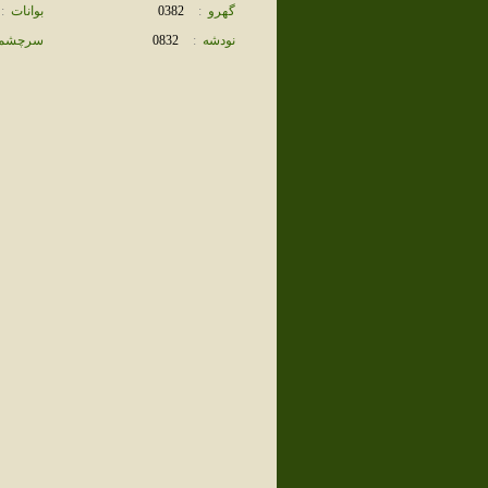
گهرو
:
0382
بوانات
:
نودشه
:
0832
سرچشم