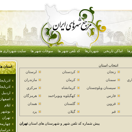
ها
اماکن تاریخی
شهردارها
کد تلفن شهر ها
سوغات شهر ها
سایت شهرداری ها
انتخاب استان
استان ها
زنجان
كردستان
لرستان
اري
سمنان
كرمان
مازندران
اذرباي
اذربايج
سيستان وبلوچستان
كرمانشاه
مركزي
اردبيل
فارس
كهگيلويه وبويراحمد
هرمزگان
اصفهان
قزوين
گلستان
همدان
ايلام
بوشهر
قم
گيلان
يزد
تهران
پیش شماره کد تلفن شهر و شهرستان های استان
تهران
چهارمحا
خراسان