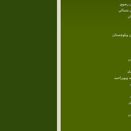
 رضوي
 شمالي
ن
 وبلوچستان
ن
اه
ه وبويراحمد
ن
ن