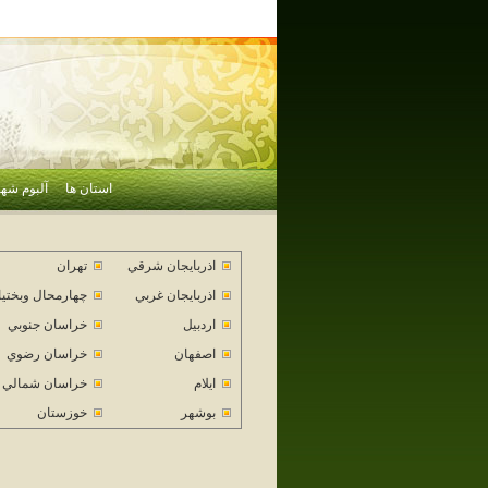
استان ها
آلبوم شهر
اذربايجان شرقي
تهران
اذربايجان غربي
چهارمحال وبختي
اردبيل
خراسان جنوبي
اصفهان
خراسان رضوي
ايلام
خراسان شمالي
بوشهر
خوزستان