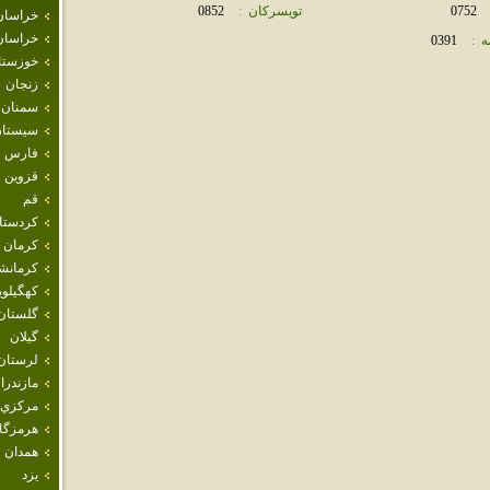
0752
تويسركان
:
0852
خراسان
خراسان
ه
:
0391
خوزستا
زنجان
سمنان
سيستان
فارس
قزوين
قم
كردستا
كرمان
كرمانش
كهگيلوي
گلستان
گيلان
لرستان
مازندرا
مركزي
هرمزگا
همدان
يزد