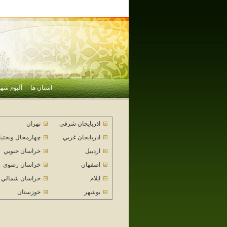
استان ها
آلبوم شهر
اذربايجان شرقي
تهران
اذربايجان غربي
چهارمحال وبختي
اردبيل
خراسان جنوبي
اصفهان
خراسان رضوي
ايلام
خراسان شمالي
بوشهر
خوزستان