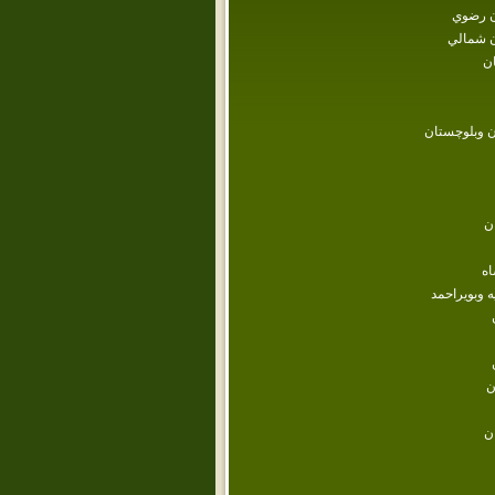
 رضوي
 شمالي
ن
 وبلوچستان
ن
اه
ه وبويراحمد
ن
ن