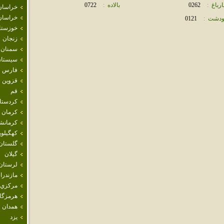
رباغ
:
0262
بالاده
:
0722
خراسان
خراسان
بودشت
:
0121
خوزستا
زنجان
سمنان
سيستان
فارس
قزوين
قم
كردستا
كرمان
كرمانش
كهگيلوي
گلستان
گيلان
لرستان
مازندرا
مركزي
هرمزگا
همدان
يزد