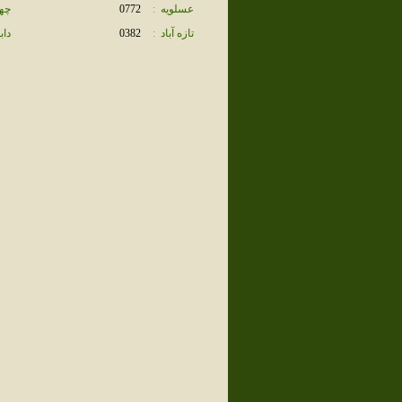
عسلويه
:
0772
چها
تازه آباد
:
0382
دا