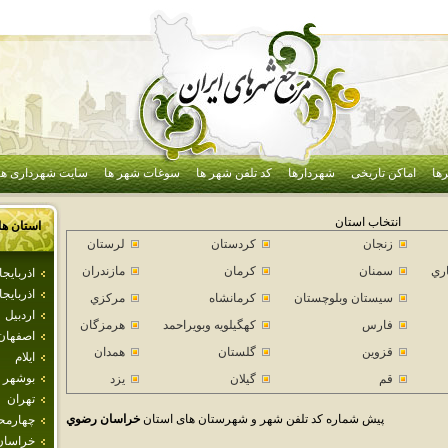
ها
اماکن تاریخی
شهردارها
کد تلفن شهر ها
سوغات شهر ها
سایت شهرداری ها
انتخاب استان
استان ها
زنجان
كردستان
لرستان
اري
سمنان
كرمان
مازندران
اذرباي
اذربايج
سيستان وبلوچستان
كرمانشاه
مركزي
اردبيل
فارس
كهگيلويه وبويراحمد
هرمزگان
اصفهان
قزوين
گلستان
همدان
ايلام
بوشهر
قم
گيلان
يزد
تهران
پیش شماره کد تلفن شهر و شهرستان های استان
خراسان رضوي
چهارمحا
خراسان