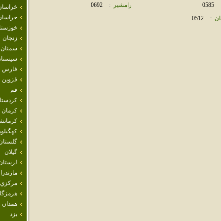
0585
رامشير
:
0692
خراسان
خراسان
ان
:
0512
خوزستا
زنجان
سمنان
سيستان
فارس
قزوين
قم
كردستا
كرمان
كرمانش
كهگيلوي
گلستان
گيلان
لرستان
مازندرا
مركزي
هرمزگا
همدان
يزد