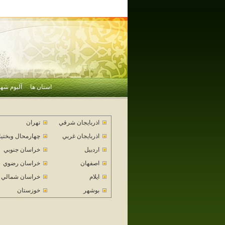
استان ها
آلبوم شهر
اذربايجان شرقي
تهران
اذربايجان غربي
چهارمحال وبختي
اردبيل
خراسان جنوبي
اصفهان
خراسان رضوي
ايلام
خراسان شمالي
بوشهر
خوزستان