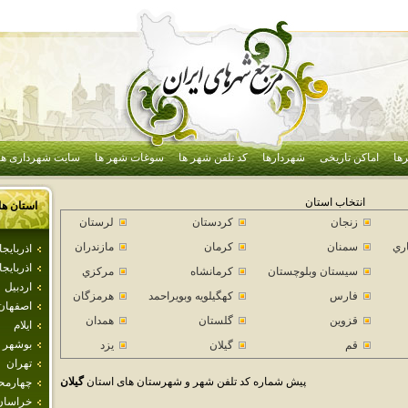
ها
اماکن تاریخی
شهردارها
کد تلفن شهر ها
سوغات شهر ها
سایت شهرداری ها
انتخاب استان
استان ها
زنجان
كردستان
لرستان
اري
سمنان
كرمان
مازندران
اذرباي
اذربايج
سيستان وبلوچستان
كرمانشاه
مركزي
اردبيل
فارس
كهگيلويه وبويراحمد
هرمزگان
اصفهان
قزوين
گلستان
همدان
ايلام
بوشهر
قم
گيلان
يزد
تهران
پیش شماره کد تلفن شهر و شهرستان های استان
گيلان
چهارمحا
خراسان