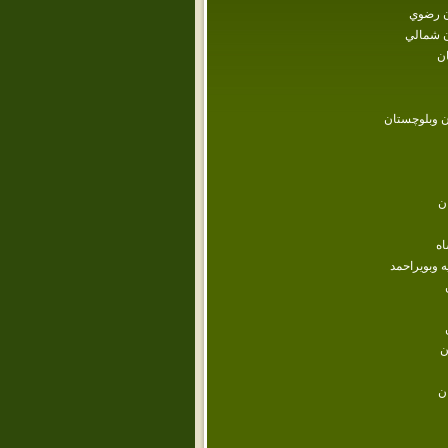
 رضوي
 شمالي
ن
 وبلوچستان
ن
اه
ه وبويراحمد
ن
ن