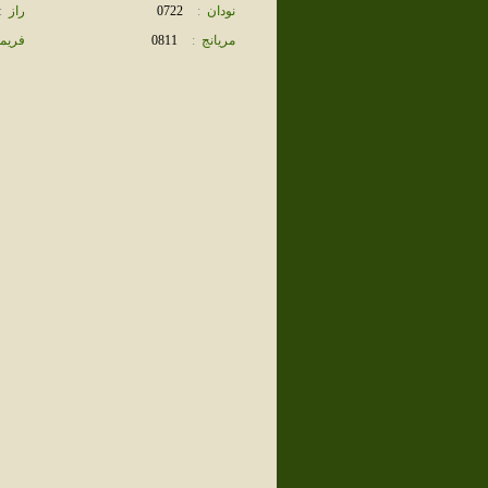
نودان
:
0722
راز
:
مريانج
:
0811
فريم