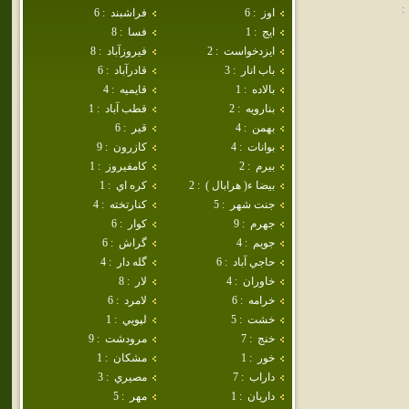
:
اوز
:
6
فراشبند
:
6
ايج
:
1
فسا
:
8
ايزدخواست
:
2
فيروزآباد
:
8
باب انار
:
3
قادرآباد
:
6
بالاده
:
1
قايميه
:
4
بنارويه
:
2
قطب آباد
:
1
بهمن
:
4
قير
:
6
بوانات
:
4
كازرون
:
9
بيرم
:
2
كامفيروز
:
1
بيضا ء( هرابال )
:
2
كره اي
:
1
جنت شهر
:
5
كنارتخته
:
4
جهرم
:
9
كوار
:
6
جويم
:
4
گراش
:
6
حاجي آباد
:
6
گله دار
:
4
خاوران
:
4
لار
:
8
خرامه
:
6
لامرد
:
6
خشت
:
5
لپويي
:
1
خنج
:
7
مرودشت
:
9
خور
:
1
مشكان
:
1
داراب
:
7
مصيري
:
3
داريان
:
1
مهر
:
5