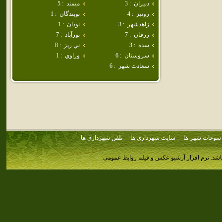
دبيران
:
3
ميمند
:
5
رونيز
:
4
نوبندگان
:
1
زاهدشهر
:
3
نودان
:
1
زرقان
:
7
نورآباد
:
7
سده
:
3
ني ريز
:
8
سروستان
:
6
وراوي
:
1
سعادت شهر
:
6
سوغات شهر ها
سایت شهرداری ها
تلفن شهرداری ها
اشد.
نرم افزار آرشیو عکس و فیلم روابط عمومی