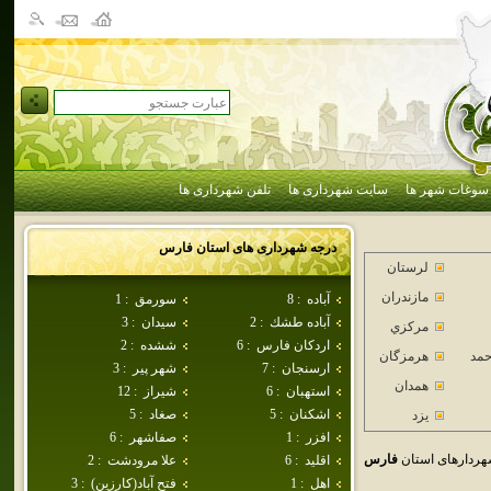
سوغات شهر ها
سایت شهرداری ها
تلفن شهرداری ها
درجه شهرداری های استان
فارس
لرستان
مازندران
آباده
:
8
سورمق
:
1
آباده طشك
:
2
سيدان
:
3
مركزي
اردكان فارس
:
6
ششده
:
2
حمد
هرمزگان
ارسنجان
:
7
شهر پير
:
3
همدان
استهبان
:
6
شيراز
:
12
اشكنان
:
5
صغاد
:
5
يزد
افزر
:
1
صفاشهر
:
6
ردارهای استان
فارس
اقليد
:
6
علا مرودشت
:
2
اهل
:
1
فتح آباد(كارزين)
:
3