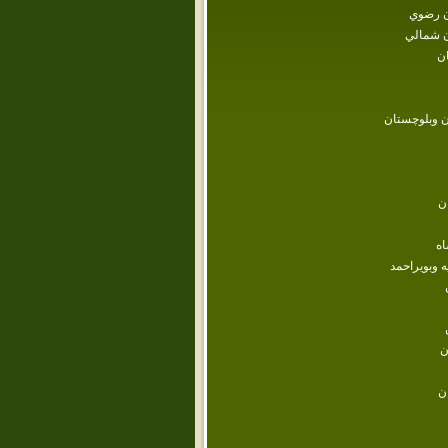
 رضوي
 شمالي
ن
 وبلوچستان
ن
اه
ه وبويراحمد
ن
ن