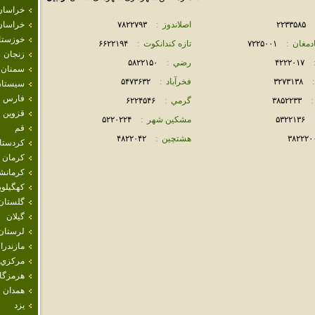
خراسان
٢٢٣٣۵٨۵
اصلاندوز
:
٧٨٢٢٧٩٣
خراسان
خوزستا
دمغان
:
٧٢٢۵٠٠١
تازه كندانكوت
:
۶۶٢٢١٩۴
زنجان
۴٢٢٢٠١٧
رضي
:
۵٨٢٢١۵٠
سمنان
:
٣٢٧٣١٣٨
فخرآباد
:
۵۴٧٣۶٣٢
سيستان
فارس
:
٣٨۵٢٢٣٣
گرمي
:
۶٢٢۴۵۴۶
قزوين
۵٣٢٢١٣۶
مشكين شهر
:
۵٢٢٠٢٢۴
قم
٣٨٢٢٢٠
هشتچين
:
۴٨٢٢٠۴٢
كردستا
كرمان
كرمانش
كهگيلوي
گلستان
گيلان
لرستان
مازندرا
مركزي
هرمزگا
همدان
يزد