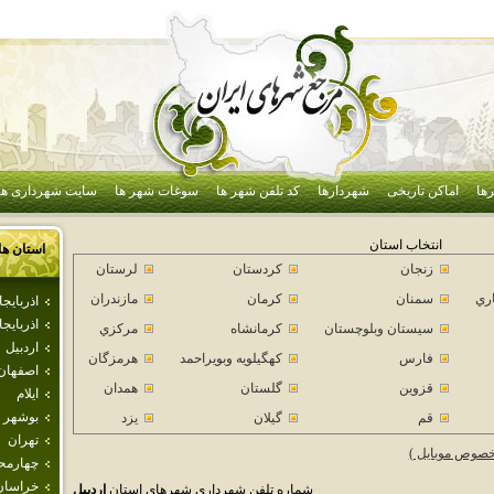
ها
اماکن تاریخی
شهردارها
کد تلفن شهر ها
سوغات شهر ها
سایت شهرداری ها
انتخاب استان
استان ها
زنجان
كردستان
لرستان
اري
سمنان
كرمان
مازندران
اذرباي
اذربايج
سيستان وبلوچستان
كرمانشاه
مركزي
اردبيل
فارس
كهگيلويه وبويراحمد
هرمزگان
اصفهان
قزوين
گلستان
همدان
ايلام
بوشهر
قم
گيلان
يزد
تهران
خصوص موبایل )
چهارمحا
خراسان
شماره تلفن شهرداری شهرهای استان
اردبيل