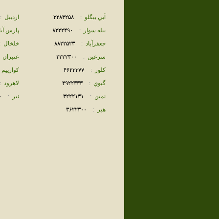
آبي بيگلو
:
٣٢٨٣٢۵٨
اردبيل
:
بيله سوار
:
٨٢٢٢۴٩٠
پارس آبا
جعفرآباد
:
٨٨٢٢۵٢٣
خلخال
:
سرعين
:
٢٢٢٢٣٠٠
عنبران
كلور
:
۴۶٢٣٣٧٧
كوارييم
گيوي
:
۴٩٢٢٣٣٣
لاهرود
:
نمين
:
٣٢٢٢١٣١
نير
:
٠
هير
:
٣۶٢٢٣٠٠