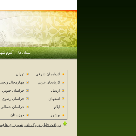
استان ها
آلبوم شهر
اذربايجان شرقي
تهران
اذربايجان غربي
چهارمحال وبختي
اردبيل
خراسان جنوبي
اصفهان
خراسان رضوي
ايلام
خراسان شمالي
بوشهر
خوزستان
دریافت فایل ام بوک تلفن شهرداری ها (م