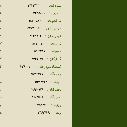
سده لنجان
:
٢۴٣٢٣٣١
س
سميرم
:
٣٢٢۵٨٠٠
ش
طالخونچه
:
۵۵٣٣٨٨۴
ع
فريدونشهر
:
۵٢٢٣٠١٩
ف
قهدريجان
:
٣۶٢٢٧٠٢
ك
كمشجه
:
۵٣٣٣٠٣٠
ك
كوهپايه
:
۶٢٢٢٢۶١
ك
گلپايگان
:
٣٢٢١٠٣٨
گ
گليشادسودرجان
:
٣٢٨٠٠٧٠
گ
محمدآباد
:
٧٢۴۴٢۴١
م
مهاباد
:
۵٣٢٢۴۶٣
م
نجف آباد
:
٢۶۴٢٩٢٩
نص
نوش آباد
:
2822021
ن
ورزنه
:
۶۴٨٢٢٢٠
و
ونك
:
٣٣۶٣۴٣٩
ه