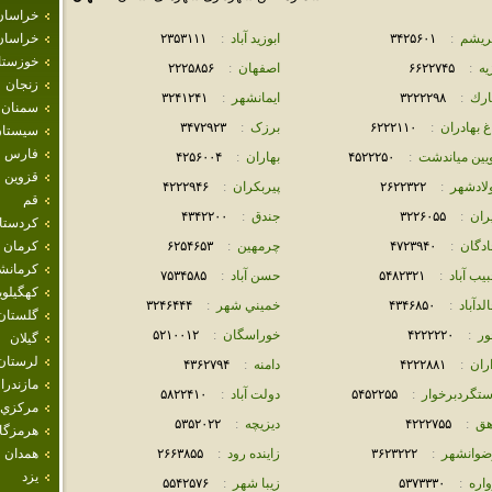
خراسان
بريشم
:
٣۴٢۵۶٠١
ابوزيد آباد
:
٢٣۵٣١١١
خراسان
خوزستا
يه
:
۶۶٢٢٧۴۵
اصفهان
:
٢٢٢۵٨۵۶
زنجان
ارك
:
٣٢٢٢٢٩٨
ايمانشهر
:
٣٢۴١٢۴١
سمنان
غ بهادران
:
۶٢٢٢١١٠
برزک
:
٣۴٧٢٩٢٣
سيستان
فارس
ويين مياندشت
:
۴۵٢٢٢۵٠
بهاران
:
۴٢۵۶٠٠۴
قزوين
ولادشهر
:
٢۶٢٢٣٢٢
پيربكران
:
۴٢٢٢٩۴۶
قم
ران
:
٣٢٢۶٠۵۵
جندق
:
۴٣۴٢٢٠٠
كردستا
ادگان
:
۴٧٢٣٩۴٠
چرمهين
:
۶٢۵۴۶۵٣
كرمان
كرمانش
يب آباد
:
۵۴٨٢٣٢١
حسن آباد
:
٧۵٣۴۵٨۵
كهگيلوي
لدآباد
:
۴٣۴۶٨۵٠
خميني شهر
:
٣٢۴۶۴۴۴
گلستان
ور
:
۴٢٢٢٢٢٠
خوراسگان
:
۵٢١٠٠١٢
گيلان
لرستان
ران
:
۴٢٢٢٨٨١
دامنه
:
۴٣۶٢٧٩۴
مازندرا
ستگردبرخوار
:
۵۴۵٢٢۵۵
دولت آباد
:
۵٨٢٢۴١٠
مركزي
هق
:
۴٢٢٢٧۵۵
ديزيچه
:
۵٣۵٢٠٢٢
هرمزگا
ضوانشهر
:
٣۶٢٣٢٢٢
زاينده رود
:
٢۶۶٣٨۵۵
همدان
يزد
اره
:
۵٣٧٣٣٣٠
زيبا شهر
:
۵۵۴٢۵٧۶