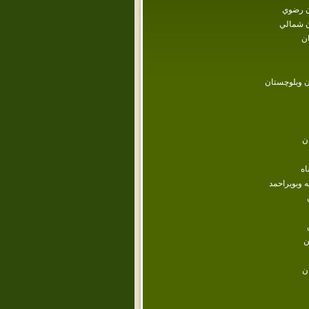
 رضوي
 شمالي
ن
 وبلوچستان
ن
اه
ه وبويراحمد
ن
ن