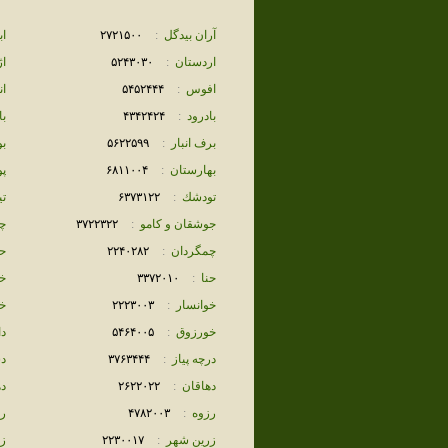
آران بيدگل
:
٢٧٢١۵٠٠
ا
اردستان
:
۵٢۴٣٠٣٠
اژ
افوس
:
۵۴۵٢۴۴۴
ان
بادرود
:
۴٣۴٢۴٢۴
با
برف انبار
:
۵۶٢٢۵٩٩
ب
بهارستان
:
۶٨١١٠٠۴
پ
تودشك
:
۶٣٧٣١٢٢
تي
جوشقان و كامو
:
٣٧٢٢٣٢٢
چ
چمگردان
:
٢٢۴٠٢٨٢
حب
حنا
:
٣٣٧٢٠١٠
خا
خوانسار
:
٢٢٢٣٠٠٣
خ
خورزوق
:
۵۴۶۴٠٠۵
دا
درچه پياز
:
٣٧۶٣۴۴۴
د
دهاقان
:
٢۶٢٢٠٢٢
د
رزوه
:
۴٧٨٢٠٠٣
ر
زرين شهر
:
٢٢٣٠٠١٧
زو