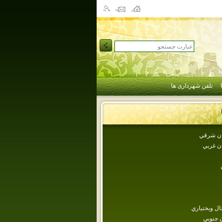
تلفن شهرداری ها
جان شرقي
ان غربي
ل وبختياري
 جنوبي