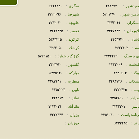
فيدشهر
:
٢٨٣٣٩۴٠
سگزي
:
۶۶۶٢٢٢٠
اهين شهر
:
۵٢٢١۴٧٠
شهرضا
:
٢٢٢٢٠٩۶
سگران
:
٣٣۴٢٠۶١
علويجه
:
۴٢۴٢٠٢٠
لاورجان
:
٣٢٢٧۴۴۴
قمصر
:
٣۶٢٢٣۴۵
اشان
:
۴۴۵۴٩۴٠
كركوند
:
۵٣٨٣٣١۵
مه
:
٣۶٢٢۴٠٢
كوشك
:
٣٣۶٢٠۵٠
هريزسنگ
:
٢٣٢۴۴٢٢
گز( گزبرخوار)
:
۵٧٢٢١۵٠
لدشت
:
٢٢٣٢٠٠۶
گلشهر
:
٣۴٢٣٧٣٠
وگد
:
٣٢٣٠۶٠۴
مباركه
:
۵٢٢۵١۴٠
شكات
:
٢۴٨٣٧٣۶
منظريه
:
٢٢٨٢١٣١
يمه
:
۴٢٢٢۴٢۵
نايين
:
٢٢۵٢٠٢٣
رآباد
:
٧٣۵٢۶۵٠
نطنز
:
۴٢۴٢١٢٠
ياسر
:
٣٢٢٢٢٠٧
نيك آباد
:
٧٢٢٢٠٢١
رنامخواست
:
٢٢۵١٠٣٠
وزوان
:
۴٢٢٢٣۴۴
رند
:
۶٣٣٢۴٣۵
جوزدان
: