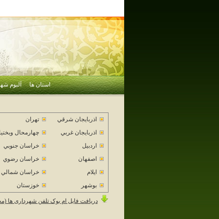
استان ها
آلبوم شهر
اذربايجان شرقي
تهران
اذربايجان غربي
چهارمحال وبختي
اردبيل
خراسان جنوبي
اصفهان
خراسان رضوي
ايلام
خراسان شمالي
بوشهر
خوزستان
دریافت فایل ام بوک تلفن شهرداری ها (م