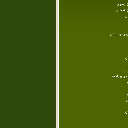
 رضوي
 شمالي
ن
 وبلوچستان
ن
اه
ه وبويراحمد
ن
ن