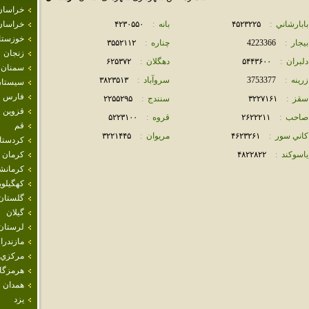
خراسان
بابارشاني
:
۴۵٢٣٢٢۵
بانه
:
۴٢٣٠۵۵٠
خراسان
خوزستا
بيجار
:
4223366
چناره
:
٣۵۵٢١١٢
زنجان
دلبران
:
۵۴۴٣۶٠٠
دهگلان
:
۶٢۵٣٧٢
سمنان
زرينه
:
3753377
سروآباد
:
٣٨٢٣۵١٣
سيستان
فارس
سقز
:
٣٢٢٧١۶١
سنندج
:
٢٢۵۵٢٩۵
قزوين
صاحب
:
٢۶٢٢٢١١
قروه
:
۵٢٢٣١٠٠
قم
كاني سور
:
۴۶٢٣٢۶١
مريوان
:
٣٢٢١۴۴۵
كردستا
ياسوكند
:
۴٨٢٢٨٢٢
كرمان
كرمانش
كهگيلوي
گلستان
گيلان
لرستان
مازندرا
مركزي
هرمزگا
همدان
يزد