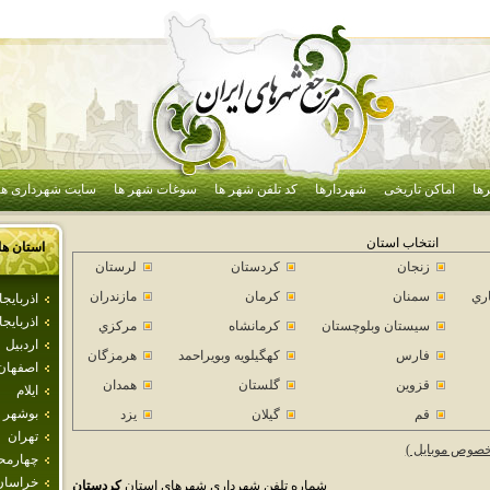
ها
اماکن تاریخی
شهردارها
کد تلفن شهر ها
سوغات شهر ها
سایت شهرداری ها
انتخاب استان
استان ها
زنجان
كردستان
لرستان
اري
سمنان
كرمان
مازندران
اذرباي
اذربايج
سيستان وبلوچستان
كرمانشاه
مركزي
اردبيل
فارس
كهگيلويه وبويراحمد
هرمزگان
اصفهان
قزوين
گلستان
همدان
ايلام
بوشهر
قم
گيلان
يزد
تهران
خصوص موبایل )
چهارمحا
خراسان
شماره تلفن شهرداری شهرهای استان
كردستان